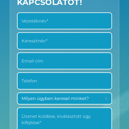
KAPCSOLATOT!
VEZETÉKNÉV
*
KERESZTNÉV
*
EMAIL
CÍM
*
TELEFON
*
MILYEN
ÜGYBEN
KERESEL
ÜZENET
MINKET?
KÜLDÉSE
*
*