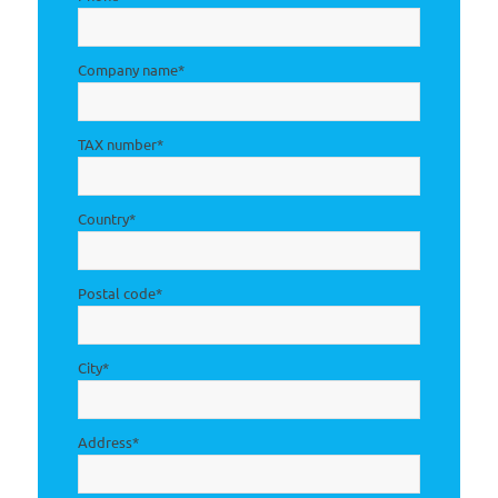
Company name
*
TAX number
*
Country
*
Postal code
*
City
*
Address
*