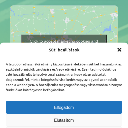
Click to accept marketing cookies and
enable this content
Süti beállítások
A legjobb felhasználói élmény biztosítása érdekében sütiket használunk az
eszközinformációk tárolására és/vagy elérésére. Ezen technológiákhoz
való hozzájárulás lehetővé teszi számunkra, hogy olyan adatokat
dolgozzunk fel, mint a böngészési viselkedés vagy az egyedi azonosítók
ezen a webhelyen. A hozzájárulás megtagadása vagy visszavonása bizonyos
funkciókat hátrányosan befolyásolhat.
Légtér.hu Tanácsadó Kft.
Címünk: 1112 Budapest, Kőérberki út 36/A
Elfogadom
Adószám: 25387959-2-43
Telefon:
+36-70-450-5960
Elutasítom
Email:
legter@legter.hu