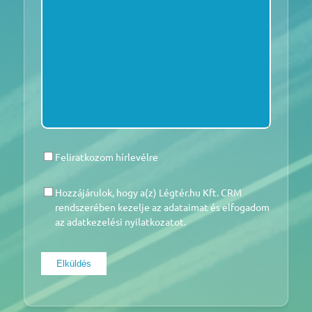
Feliratkozom hírlevélre
HÍRLEVÉL
Hozzájárulok, hogy a(z) Légtér.hu Kft. CRM
HOZZÁJÁRULÁS
*
rendszerében kezelje az adataimat és elfogadom
az adatkezelési nyilatkozatot.
Elküldés