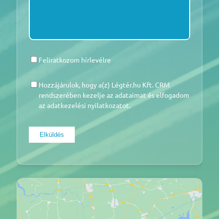
Feliratkozom hírlevélre
HÍRLEVÉL
Hozzájárulok, hogy a(z) Légtér.hu Kft. CRM
HOZZÁJÁRULÁS
*
rendszerében kezelje az adataimat és elfogadom
az adatkezelési nyilatkozatot.
Elküldés