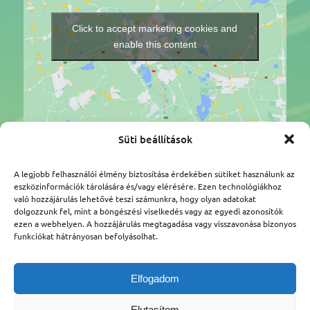
Click to accept marketing cookies and
enable this content
Süti beállítások
Légtér.hu Tanácsadó Kft.
A legjobb felhasználói élmény biztosítása érdekében sütiket használunk az
Címünk: 1112 Budapest, Kőérberki út 36/A
eszközinformációk tárolására és/vagy elérésére. Ezen technológiákhoz
Adószám: 25387959-2-43
való hozzájárulás lehetővé teszi számunkra, hogy olyan adatokat
Telefon:
+36-70-450-5960
dolgozzunk fel, mint a böngészési viselkedés vagy az egyedi azonosítók
ezen a webhelyen. A hozzájárulás megtagadása vagy visszavonása bizonyos
Email:
legter@legter.hu
funkciókat hátrányosan befolyásolhat.
Adatkezelési tájékoztató
Elfogadom
ÁSZF
Süti szabályzat
Elutasítom