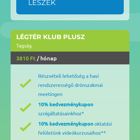
LESZEK
LÉGTÉR KLUB PLUSZ
Tagság
3810 Ft
/ hónap
Részvételi lehetőség a havi
rendszerességű drónszakmai
meetingen
10% kedvezménykupon
szolgáltatásainkhoz*
10% kedvezménykupon
oktatási
felületünk videókurzusaihoz**