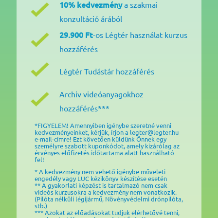
10% kedvezmény
a szakmai
konzultáció árából
29.900 Ft
-os Légtér használat kurzus
hozzáférés
Légtér Tudástár hozzáférés
Archiv videóanyagokhoz
hozzáférés***
*FIGYELEM! Amennyiben igénybe szeretné venni
kedvezményeinket, kérjük, írjon a legter@legter.hu
e-mail-címre! Ezt követően küldünk Önnek egy
személyre szabott kuponkódot, amely kizárólag az
érvényes előfizetés időtartama alatt használható
fel!
* A kedvezmény nem vehető igénybe műveleti
engedély vagy LUC kézikönyv készítése esetén
** A gyakorlati képzést is tartalmazó nem csak
videós kurzusokra a kedvezmény nem vonatkozik.
(Pilóta nélküli légijármű, Növényvédelmi drónpilóta,
stb.)
*** Azokat az előadásokat tudjuk elérhetővé tenni,