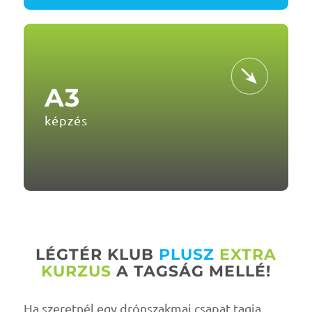
A3
képzés
LÉGTÉR KLUB
PLUSZ
EXTRA
KURZUS
A TAGSÁG MELLÉ!
Ha szeretnél egy drónszakmai csapat tagja