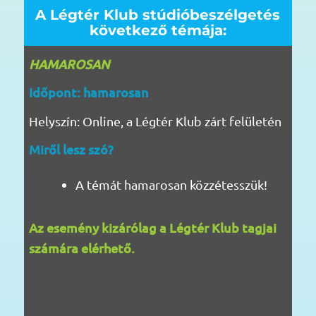
A Légtér Klub stúdióbeszélgetés
következő témája:
HAMAROSAN
Időpont: hamarosan
Helyszín: Online, a Légtér Klub zárt felületén
Miről lesz szó?​​​​
A témát hamarosan közzétesszük!
Az esemény kizárólag a Légtér Klub tagjai
számára elérhető.