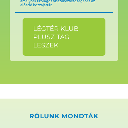
amelynek utólagos visszanézhetőségéhez az
előadó hozzájárult.
LÉGTÉR KLUB
PLUSZ TAG
LESZEK
RÓLUNK MONDTÁK