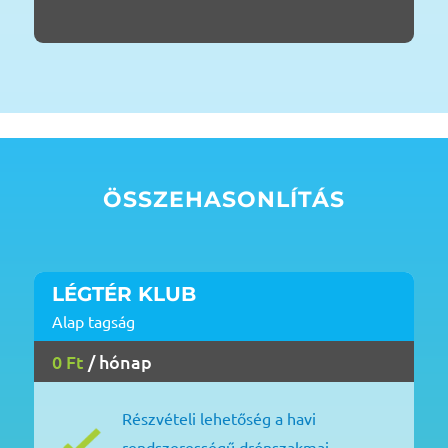
ÖSSZEHASONLÍTÁS
LÉGTÉR KLUB
Alap tagság
0 Ft
/ hónap
Részvételi lehetőség a havi
rendszerességű drónszakmai