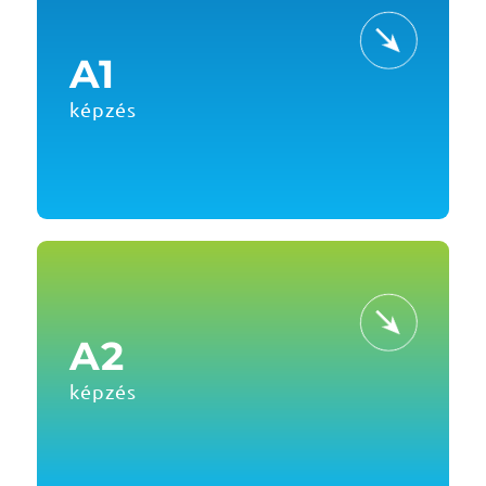
A1
képzés
A2
képzés