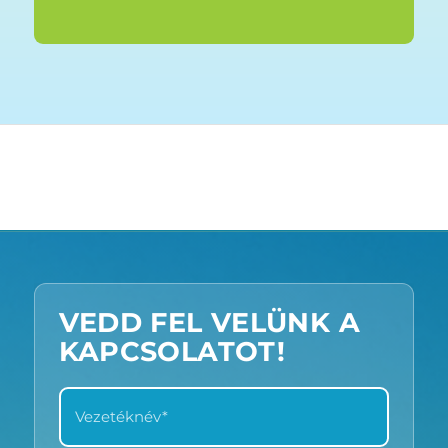
VEDD FEL VELÜNK A
KAPCSOLATOT!
VEZETÉKNÉV
*