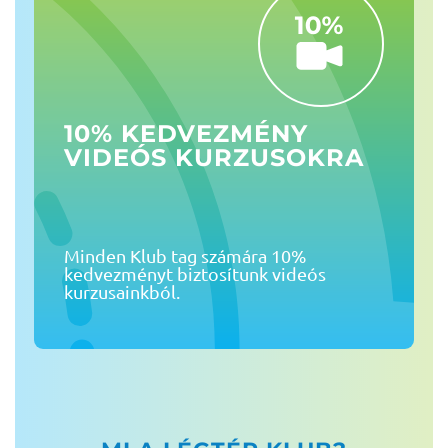
10% KEDVEZMÉNY
VIDEÓS KURZUSOKRA
Minden Klub tag számára 10%
kedvezményt biztosítunk videós
kurzusainkból.