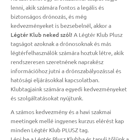
lenni, akik számára fontos a legális és
biztonságos drónozás, és még
kedvezményeket is bezsebelnél, akkor a
Légtér Klub neked szól!
A Légtér Klub Plusz
tagságot azoknak a drónosoknak és más
légtérfelhasználók számára hoztuk létre, akik
rendszeresen szeretnének naprakész
információhoz jutni a drónszabályozással és
hatósági eljárásokkal kapcsolatban.
Klubtagjaink számára egyedi kedvezményeket
és szolgáltatásokat nyújtunk.
A számos kedvezmény és a havi szakmai
meetingek mellé ingyenes kurzus elérést kap
minden Légtér Klub PLUSZ tag.
Lépj be a Légtér Plusz Klubba és tanulj tőlünk a