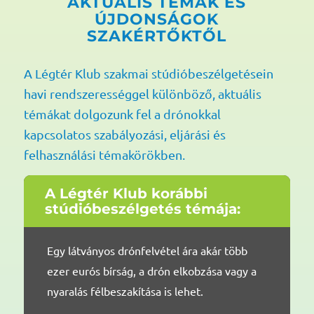
AKTUÁLIS TÉMÁK ÉS
ÚJDONSÁGOK
SZAKÉRTŐKTŐL
A Légtér Klub szakmai stúdióbeszélgetésein
havi rendszerességgel különböző, aktuális
témákat dolgozunk fel a drónokkal
kapcsolatos szabályozási, eljárási és
felhasználási témakörökben.
A Légtér Klub korábbi
stúdióbeszélgetés témája:
Egy látványos drónfelvétel ára akár több
ezer eurós bírság, a drón elkobzása vagy a
nyaralás félbeszakítása is lehet.