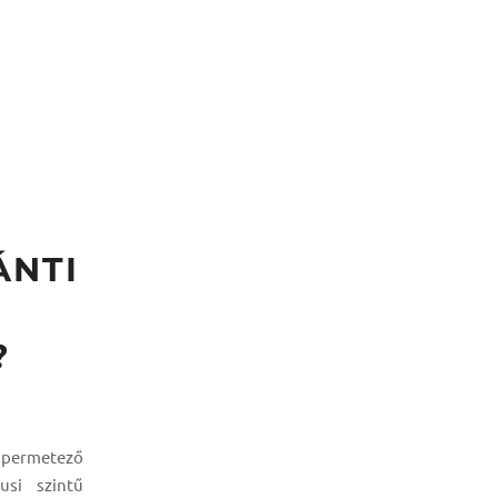
ÁNTI
?
s permetező
usi szintű