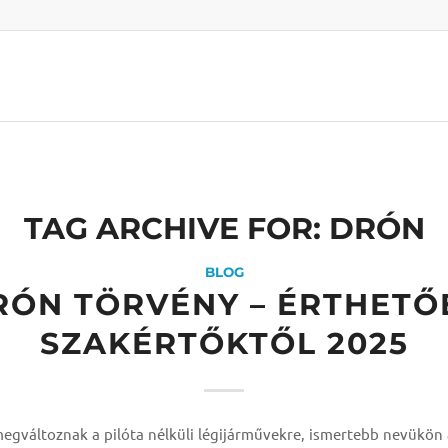
Rólunk
Szolgáltatások
Képzések
Légtérker
Blog
English
TAG ARCHIVE FOR:
DRÓN
BLOG
RÓN TÖRVÉNY – ÉRTHETŐ
SZAKÉRTŐKTŐL 2025
egváltoznak a pilóta nélküli légijárművekre, ismertebb nevükön