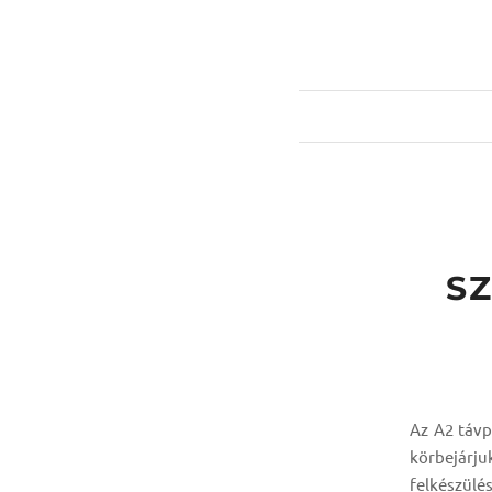
SZ
Az A2 távp
körbejárj
felkészülé