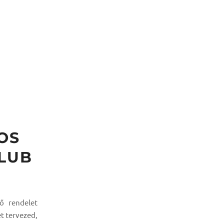
OS
KLUB
ő rendelet
t tervezed,