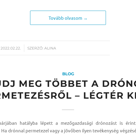
Tovább olvasom →
/
2022.02.22.
SZERZŐ:
ALINA
BLOG
UDJ MEG TÖBBET A DRÓN
METEZÉSRŐL – LÉGTÉR 
uárjában hatályba lépett a mezőgazdasági drónozást is érint
 Ha drónnal permetezel vagy a jövőben ilyen tevékenység végzésé