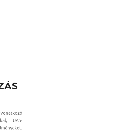
ZÁS
 vonatkozó
kal, UAS-
lményeket.