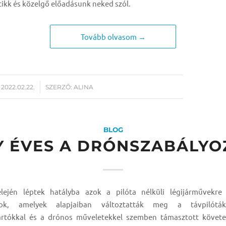
cikk és közelgő előadásunk neked szól.
Tovább olvasom →
/
2022.02.22.
SZERZŐ:
ALINA
BLOG
Y ÉVES A DRÓNSZABÁLYO
lején léptek hatályba azok a pilóta nélküli légijárművekre
lyok, amelyek alapjaiban változtatták meg a távpilóták
rtókkal és a drónos műveletekkel szemben támasztott követe