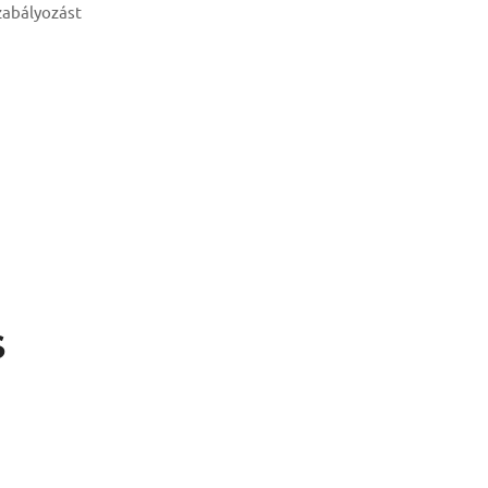
abályozást
S