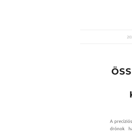
/
20
ÖSS
A precízió
drónok ha