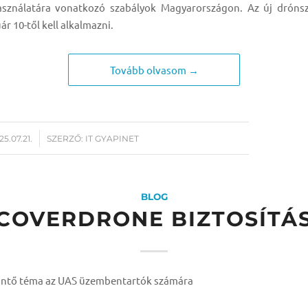
asználatára vonatkozó szabályok Magyarországon. Az új drónsz
ár 10-től kell alkalmazni.
Tovább olvasom →
25.07.21.
SZERZŐ:
IT GYAPINET
BLOG
COVERDRONE BIZTOSÍTÁ
intő téma az UAS üzembentartók számára