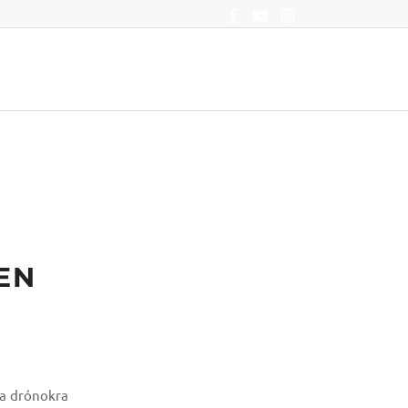
eső
Dronetag
Légtér Klub
EN
 a drónokra