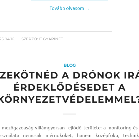
Tovább olvasom →
25.04.16.
SZERZŐ:
IT GYAPINET
BLOG
ZEKÖTNÉD A DRÓNOK IR
ÉRDEKLŐDÉSEDET A
KÖRNYEZETVÉDELEMMEL
s mezőgazdaság villámgyorsan fejlődő területe: a monitoring é
sználata nemcsak mérnököket, hanem középfokú, technik