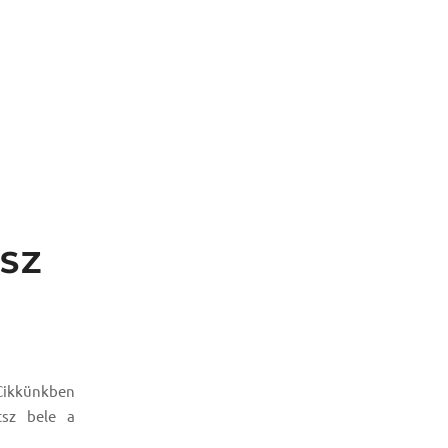
DSZ
 Cikkünkben
tsz bele a