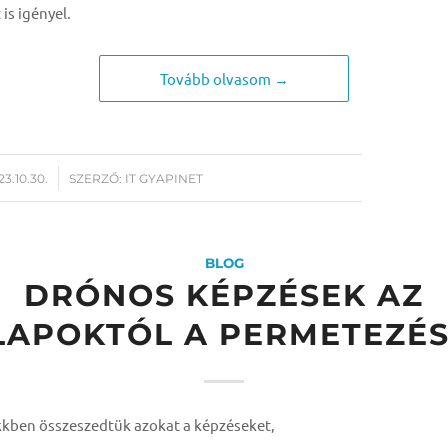
is igényel.
Tovább olvasom →
23.10.30.
SZERZŐ:
IT GYAPINET
BLOG
DRÓNOS KÉPZÉSEK AZ
LAPOKTÓL A PERMETEZÉS
kkben összeszedtük azokat a képzéseket,