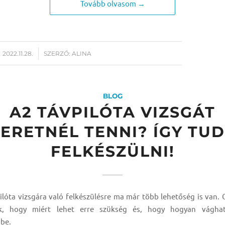
Tovább olvasom →
/
2022.11.28.
SZERZŐ:
ALINA
BLOG
A2 TÁVPILÓTA VIZSGÁT
ERETNÉL TENNI? ÍGY TU
FELKÉSZÜLNI!
ilóta vizsgára való felkészülésre ma már több lehetőség is van.
uk, hogy miért lehet erre szükség és, hogy hogyan vágha
sbe.