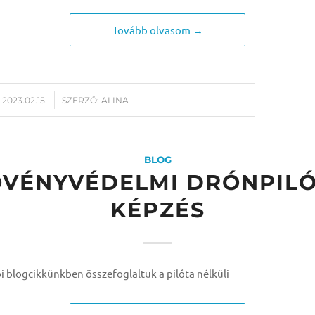
Tovább olvasom →
/
2023.02.15.
SZERZŐ:
ALINA
BLOG
VÉNYVÉDELMI DRÓNPIL
KÉPZÉS
i blogcikkünkben összefoglaltuk a pilóta nélküli