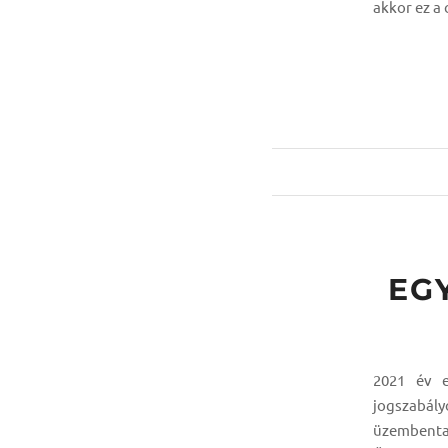
akkor ez a 
EG
2021 év e
jogszabá
üzembenta