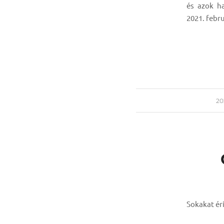
és azok h
2021. febru
/
20
Sokakat ér