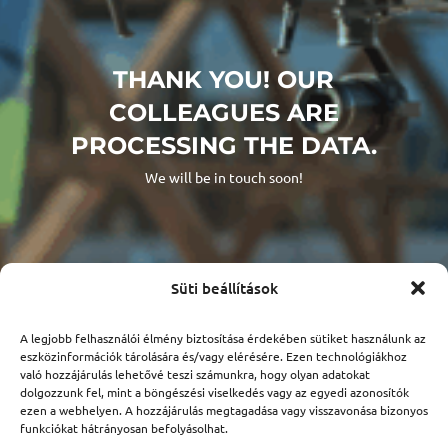
THANK YOU! OUR
COLLEAGUES ARE
PROCESSING THE DATA.
We will be in touch soon!
Süti beállítások
A legjobb felhasználói élmény biztosítása érdekében sütiket használunk az
eszközinformációk tárolására és/vagy elérésére. Ezen technológiákhoz
való hozzájárulás lehetővé teszi számunkra, hogy olyan adatokat
dolgozzunk fel, mint a böngészési viselkedés vagy az egyedi azonosítók
ezen a webhelyen. A hozzájárulás megtagadása vagy visszavonása bizonyos
funkciókat hátrányosan befolyásolhat.